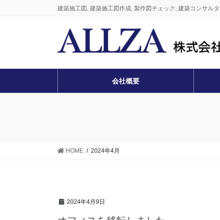
コ
ナ
建築施工図, 建築施工図作成, 製作図チェック, 建築コンサルタント
ン
ビ
テ
ゲ
ン
ー
ツ
シ
に
ョ
移
ン
会社概要
動
に
移
動
HOME
2024年4月
2024年4月9日