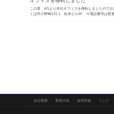
オフィスを移転しました
この度、4/1より本社オフィスを移転しましたのでお知
くば市小野崎131-1 松本ビル4F ※電話番号は変
会社概要
業務内容
採用情報
リンク