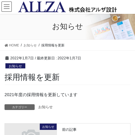
コ
ナ
ン
ビ
テ
ゲ
ン
ー
お知らせ
ツ
シ
に
ョ
移
ン
HOME
お知らせ
採用情報を更新
動
に
移
2022年1月7日
/ 最終更新日 :
2022年1月7日
動
お知らせ
採用情報を更新
2021年度の採用情報を更新しています
お知らせ
カテゴリー
お知らせ
前の記事