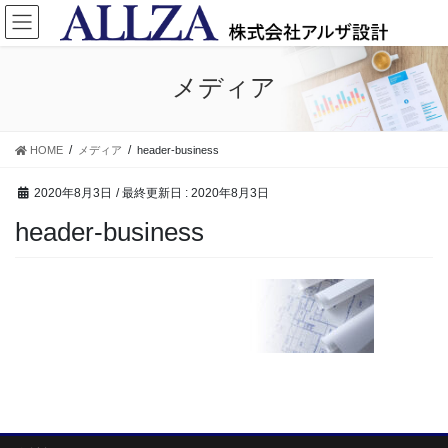
コ
ナ
ン
ビ
テ
ゲ
ン
ー
メディア
ツ
シ
に
ョ
移
ン
HOME
メディア
header-business
動
に
移
2020年8月3日
/ 最終更新日 :
2020年8月3日
動
header-business